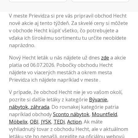
V meste Prievidza si pre vás pripravil obchod Hecht
nové akcie aj tento týždeň. Za skvelé ceny si môžete
v obchode Hecht kúpiť všetko, čo potrebujete a
vďaka ich širokému sortimentu tu určite neobídete
naprázdno.
Nový Hecht leták u nás nájdete už dnes
zde
a akcie
platia od 06.07.2026. Pobočky obchodu Hecht
nájdete vo viacerých mestách a okrem mesta
Prievidza ich nájdete napríklad v meste .
V prípade, že obchod Hecht nie je vo vašom okolí,
pozrite si ďalšie letáky z kategórie
Bývanie,
nábytok, záhrada
. Do rovnakej kategórie patria
napríklad obchody
Sconto nábytok
,
Mountfield
,
Möbelix
,
OBI
,
JYSK
,
TEDi
,
Action
. Ak máte
vyhliadnutý tovar z obchodu Hecht, ale v aktuálnom
letáku ste ho nenašli, prejdite na oficiálnu webovú