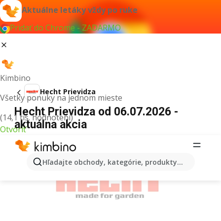
Aktuálne letáky vždy po ruke
Pridať do Chrome - ZADARMO
Kimbino
Hecht Prievidza
Všetky ponuky na jednom mieste
Hecht Prievidza od 06.07.2026 -
(14,1 tis. hodnotení)
aktuálna akcia
Otvoriť
REKLAMA
Hľadajte obchody, kategórie, produkty...