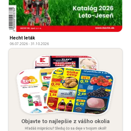
Hecht leták
06.07.2026
-
31.10.2026
Objavte to najlepšie z vášho okolia
Hľadáš inšpiráciu? Sleduj čo sa deje v tvojom okolí!