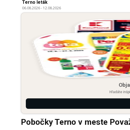
Terno leták
06.08.2026
-
12.08.2026
Obja
Hľadáte inšp
Pobočky Terno v meste Považ