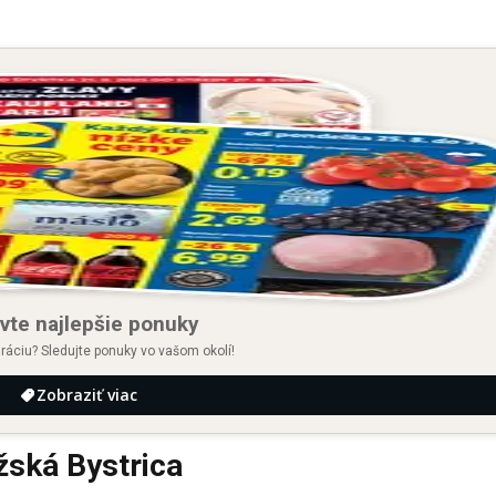
vte najlepšie ponuky
iráciu? Sledujte ponuky vo vašom okolí!
Zobraziť viac
ská Bystrica