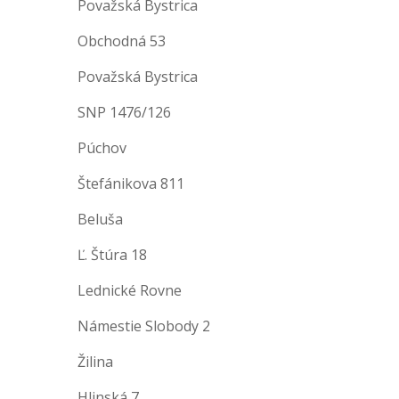
Považská Bystrica
Obchodná 53
Považská Bystrica
SNP 1476/126
Púchov
Štefánikova 811
Beluša
Ľ. Štúra 18
Lednické Rovne
Námestie Slobody 2
Žilina
Hlinská 7