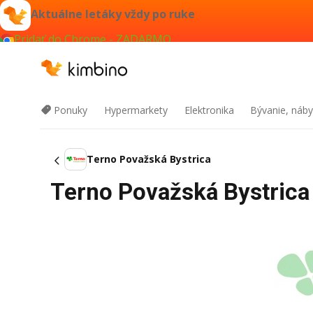
Aktuálne letáky vždy po ruke
Pridať do Chrome - ZADARMO
Ponuky
Hypermarkety
Elektronika
Bývanie, náby
Terno Považská Bystrica
Terno Považská Bystrica 