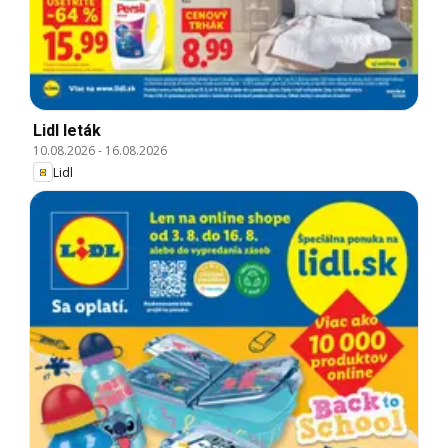
Lidl leták
10.08.2026
-
16.08.2026
Lidl