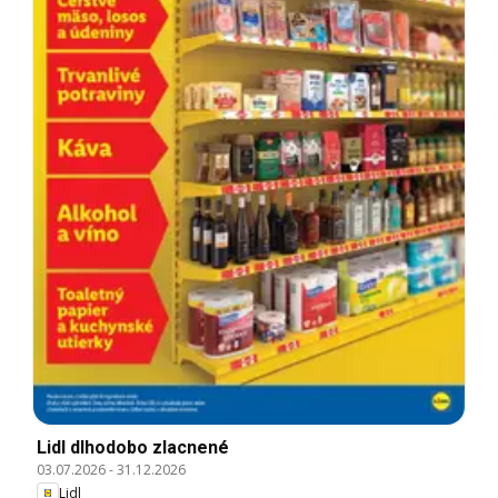
Lidl dlhodobo zlacnené
03.07.2026
-
31.12.2026
Lidl