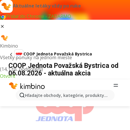
Aktuálne letáky vždy po ruke
Pridať do Chrome - ZADARMO
Kimbino
COOP Jednota Považská Bystrica
Všetky ponuky na jednom mieste
COOP Jednota Považská Bystrica od
(14,1 tis. hodnotení)
06.08.2026 - aktuálna akcia
Otvoriť
REKLAMA
Hľadajte obchody, kategórie, produkty...