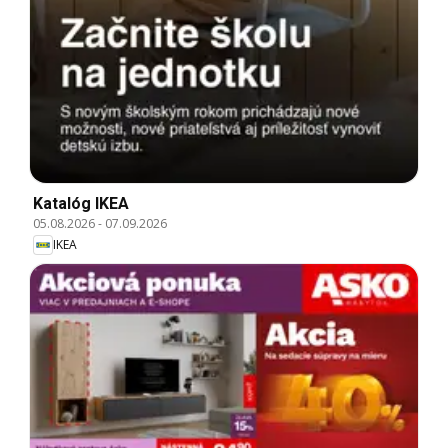
Katalóg IKEA
05.08.2026
-
07.09.2026
IKEA