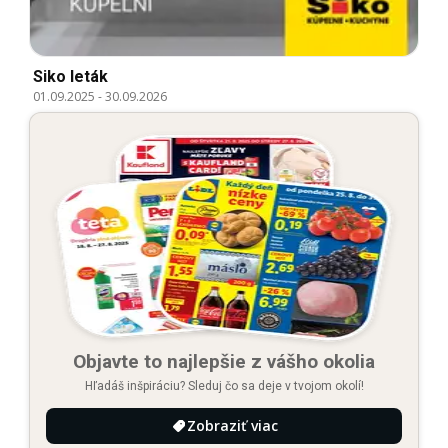
Siko leták
01.09.2025
-
30.09.2026
Objavte to najlepšie z vášho okolia
Hľadáš inšpiráciu? Sleduj čo sa deje v tvojom okolí!
Zobraziť viac