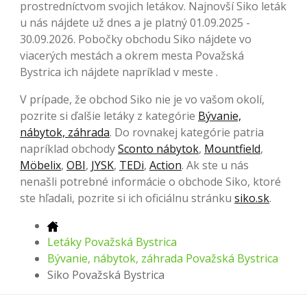
prostredníctvom svojich letákov. Najnovší Siko leták
u nás nájdete už dnes a je platný 01.09.2025 -
30.09.2026. Pobočky obchodu Siko nájdete vo
viacerých mestách a okrem mesta Považská
Bystrica ich nájdete napríklad v meste .
V prípade, že obchod Siko nie je vo vašom okolí,
pozrite si ďalšie letáky z kategórie
Bývanie,
nábytok, záhrada
. Do rovnakej kategórie patria
napríklad obchody
Sconto nábytok
,
Mountfield
,
Möbelix
,
OBI
,
JYSK
,
TEDi
,
Action
. Ak ste u nás
nenašli potrebné informácie o obchode Siko, ktoré
ste hľadali, pozrite si ich oficiálnu stránku
siko.sk
.
Letáky Považská Bystrica
Bývanie, nábytok, záhrada Považská Bystrica
Siko Považská Bystrica