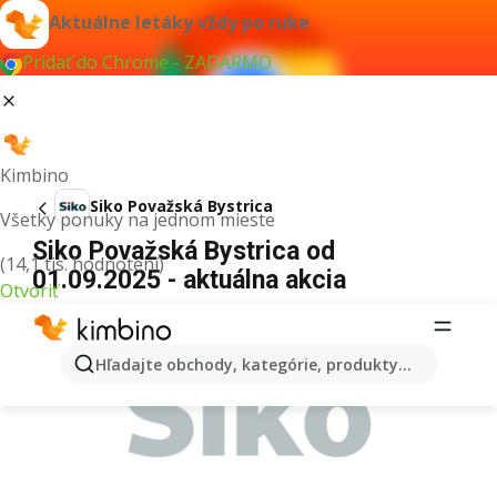
Aktuálne letáky vždy po ruke
Pridať do Chrome - ZADARMO
Kimbino
Siko Považská Bystrica
Všetky ponuky na jednom mieste
Siko Považská Bystrica od
(14,1 tis. hodnotení)
01.09.2025 - aktuálna akcia
Otvoriť
REKLAMA
Hľadajte obchody, kategórie, produkty...