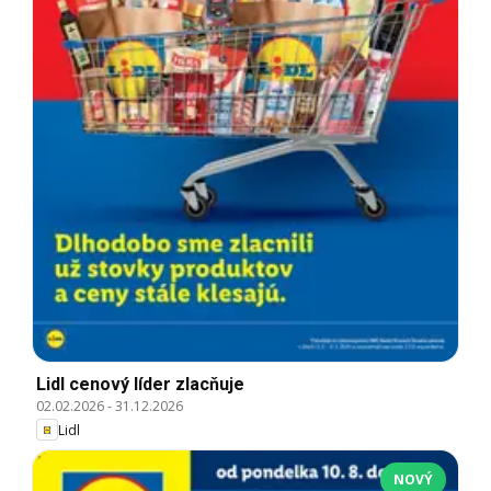
Lidl cenový líder zlacňuje
02.02.2026
-
31.12.2026
Lidl
NOVÝ