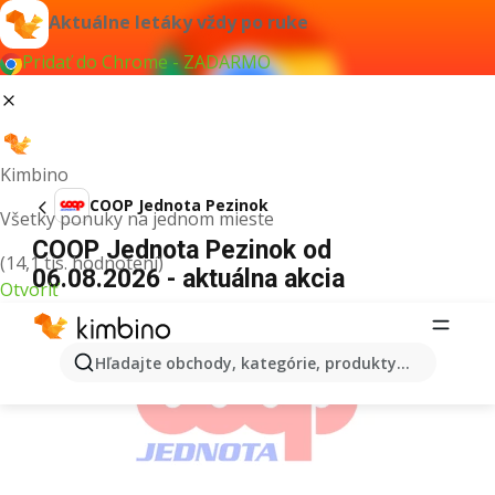
Aktuálne letáky vždy po ruke
Pridať do Chrome - ZADARMO
Kimbino
COOP Jednota Pezinok
Všetky ponuky na jednom mieste
COOP Jednota Pezinok od
(14,1 tis. hodnotení)
06.08.2026 - aktuálna akcia
Otvoriť
REKLAMA
Hľadajte obchody, kategórie, produkty...