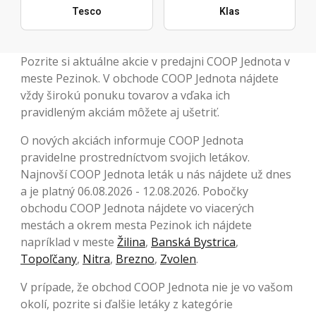
Tesco
Klas
Pozrite si aktuálne akcie v predajni COOP Jednota v
meste Pezinok. V obchode COOP Jednota nájdete
vždy širokú ponuku tovarov a vďaka ich
pravidleným akciám môžete aj ušetriť.
O nových akciách informuje COOP Jednota
pravidelne prostredníctvom svojich letákov.
Najnovší COOP Jednota leták u nás nájdete už dnes
a je platný 06.08.2026 - 12.08.2026. Pobočky
obchodu COOP Jednota nájdete vo viacerých
mestách a okrem mesta Pezinok ich nájdete
napríklad v meste
Žilina
,
Banská Bystrica
,
Topoľčany
,
Nitra
,
Brezno
,
Zvolen
.
V prípade, že obchod COOP Jednota nie je vo vašom
okolí, pozrite si ďalšie letáky z kategórie