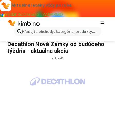
Aktuálne letáky vždy po ruke
Pridať do Chrome - ZADARMO
Hľadajte obchody, kategórie, produkty...
Decathlon Nové Zámky
Decathlon Nové Zámky od budúceho
týždňa - aktuálna akcia
REKLAMA