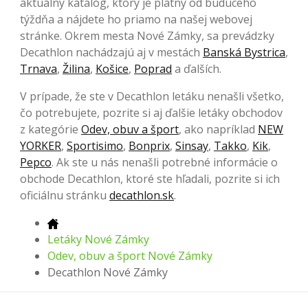
aktuálny katalóg, ktorý je platný od budúceho
týždňa a nájdete ho priamo na našej webovej
stránke. Okrem mesta Nové Zámky, sa prevádzky
Decathlon nachádzajú aj v mestách
Banská Bystrica
,
Trnava
,
Žilina
,
Košice
,
Poprad
a ďalších.
V prípade, že ste v Decathlon letáku nenašli všetko,
čo potrebujete, pozrite si aj ďalšie letáky obchodov
z kategórie
Odev, obuv a šport
, ako napríklad
NEW
YORKER
,
Sportisimo
,
Bonprix
,
Sinsay
,
Takko
,
Kik
,
Pepco
. Ak ste u nás nenašli potrebné informácie o
obchode Decathlon, ktoré ste hľadali, pozrite si ich
oficiálnu stránku
decathlon.sk
.
Letáky Nové Zámky
Odev, obuv a šport Nové Zámky
Decathlon Nové Zámky