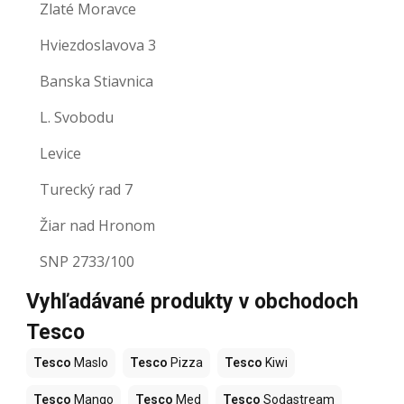
Zlaté Moravce
Hviezdoslavova 3
Banska Stiavnica
L. Svobodu
Levice
Turecký rad 7
Žiar nad Hronom
SNP 2733/100
Vyhľadávané produkty v obchodoch
Tesco
Tesco
Maslo
Tesco
Pizza
Tesco
Kiwi
Tesco
Mango
Tesco
Med
Tesco
Sodastream