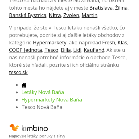
Tesco sa nachádza v meste Nová Baňa, no okrem
tohto mesta ho nájdete aj v meste
Bratislava
,
Žilina
,
Banská Bystrica
,
Nitra
,
Zvolen
,
Martin
.
V prípade, že ste v Tesco letáku nenašli všetko, čo
potrebujete, pozrite si aj ďalšie letáky obchodov z
kategórie
Hypermarkety
, ako napríklad
Fresh
,
Klas
,
COOP Jednota
,
Tesco
,
Billa
,
Lidl
,
Kaufland
. Ak ste u
nás nenašli potrebné informácie o obchode Tesco,
ktoré ste hľadali, pozrite si ich oficiálnu stránku
tesco.sk
.
Letáky Nová Baňa
Hypermarkety Nová Baňa
Tesco Nová Baňa
Najnovšie letáky, ponuky a zľavy