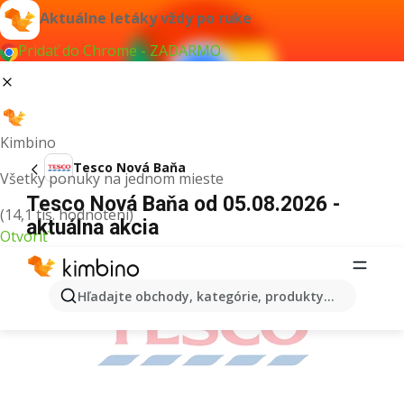
Aktuálne letáky vždy po ruke
Pridať do Chrome - ZADARMO
Kimbino
Tesco Nová Baňa
Všetky ponuky na jednom mieste
Tesco Nová Baňa od 05.08.2026 -
(14,1 tis. hodnotení)
aktuálna akcia
Otvoriť
REKLAMA
Hľadajte obchody, kategórie, produkty...