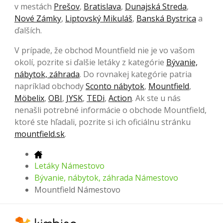
v mestách
Prešov
,
Bratislava
,
Dunajská Streda
,
Nové Zámky
,
Liptovský Mikuláš
,
Banská Bystrica
a
ďalších.
V prípade, že obchod Mountfield nie je vo vašom
okolí, pozrite si ďalšie letáky z kategórie
Bývanie,
nábytok, záhrada
. Do rovnakej kategórie patria
napríklad obchody
Sconto nábytok
,
Mountfield
,
Möbelix
,
OBI
,
JYSK
,
TEDi
,
Action
. Ak ste u nás
nenašli potrebné informácie o obchode Mountfield,
ktoré ste hľadali, pozrite si ich oficiálnu stránku
mountfield.sk
.
Letáky Námestovo
Bývanie, nábytok, záhrada Námestovo
Mountfield Námestovo