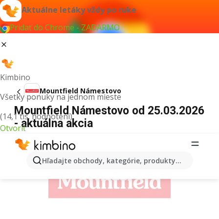
Aktuálne letáky vždy po ruke
Pridať do Chrome - ZADARMO
Kimbino
Mountfield Námestovo
Všetky ponuky na jednom mieste
Mountfield Námestovo od 25.03.2026
(14,1 tis. hodnotení)
- aktuálna akcia
Otvoriť
REKLAMA
Hľadajte obchody, kategórie, produkty...