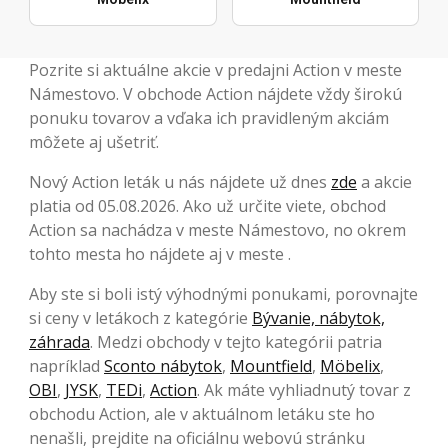
Pozrite si aktuálne akcie v predajni Action v meste
Námestovo. V obchode Action nájdete vždy širokú
ponuku tovarov a vďaka ich pravidleným akciám
môžete aj ušetriť.
Nový Action leták u nás nájdete už dnes
zde
a akcie
platia od 05.08.2026. Ako už určite viete, obchod
Action sa nachádza v meste Námestovo, no okrem
tohto mesta ho nájdete aj v meste .
Aby ste si boli istý výhodnými ponukami, porovnajte
si ceny v letákoch z kategórie
Bývanie, nábytok,
záhrada
. Medzi obchody v tejto kategórii patria
napríklad
Sconto nábytok
,
Mountfield
,
Möbelix
,
OBI
,
JYSK
,
TEDi
,
Action
. Ak máte vyhliadnutý tovar z
obchodu Action, ale v aktuálnom letáku ste ho
nenašli, prejdite na oficiálnu webovú stránku