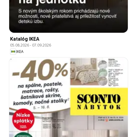
Katalóg IKEA
05.08.2026
-
07.09.2026
IKEA