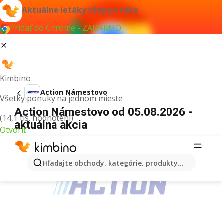
Aktuálne letáky vždy po ruke
Pridať do Chrome - ZADARMO
Kimbino
Action Námestovo
Všetky ponuky na jednom mieste
Action Námestovo od 05.08.2026 -
(14,1 tis. hodnotení)
aktuálna akcia
Otvoriť
REKLAMA
Hľadajte obchody, kategórie, produkty...