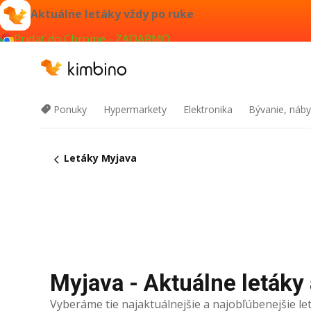
Aktuálne letáky vždy po ruke
Pridať do Chrome - ZADARMO
Ponuky
Hypermarkety
Elektronika
Bývanie, náby
Letáky Myjava
Myjava - Aktuálne letáky 
Vyberáme tie najaktuálnejšie a najobľúbenejšie let