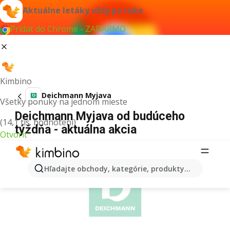
Aktuálne letáky vždy po ruke
Pridať do Chrome - ZADARMO
Kimbino
Deichmann Myjava
Všetky ponuky na jednom mieste
Deichmann Myjava od budúceho
(14,1 tis. hodnotení)
týždňa - aktuálna akcia
Otvoriť
REKLAMA
Hľadajte obchody, kategórie, produkty...