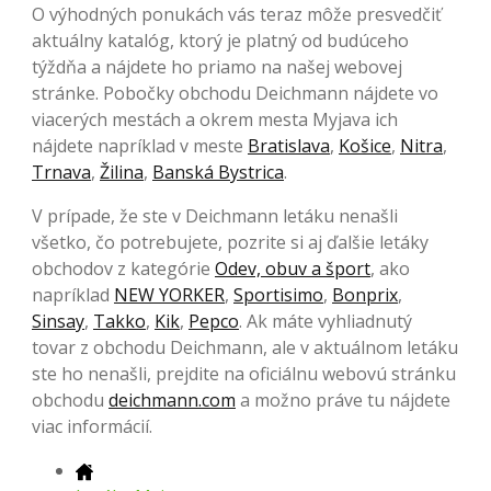
O výhodných ponukách vás teraz môže presvedčiť
aktuálny katalóg, ktorý je platný od budúceho
týždňa a nájdete ho priamo na našej webovej
stránke. Pobočky obchodu Deichmann nájdete vo
viacerých mestách a okrem mesta Myjava ich
nájdete napríklad v meste
Bratislava
,
Košice
,
Nitra
,
Trnava
,
Žilina
,
Banská Bystrica
.
V prípade, že ste v Deichmann letáku nenašli
všetko, čo potrebujete, pozrite si aj ďalšie letáky
obchodov z kategórie
Odev, obuv a šport
, ako
napríklad
NEW YORKER
,
Sportisimo
,
Bonprix
,
Sinsay
,
Takko
,
Kik
,
Pepco
. Ak máte vyhliadnutý
tovar z obchodu Deichmann, ale v aktuálnom letáku
ste ho nenašli, prejdite na oficiálnu webovú stránku
obchodu
deichmann.com
a možno práve tu nájdete
viac informácií.