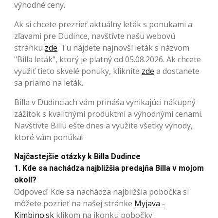
výhodné ceny.
Ak si chcete prezrieť aktuálny leták s ponukami a
zľavami pre Dudince, navštívte našu webovú
stránku
zde
. Tu nájdete najnovší leták s názvom
"Billa leták", ktorý je platný od 05.08.2026. Ak chcete
využiť tieto skvelé ponuky, kliknite
zde
a dostanete
sa priamo na leták.
Billa v Dudinciach vám prináša vynikajúci nákupný
zážitok s kvalitnými produktmi a výhodnými cenami.
Navštívte Billu ešte dnes a využite všetky výhody,
ktoré vám ponúka!
Najčastejšie otázky k Billa Dudince
1. Kde sa nachádza najbližšia predajňa Billa v mojom
okolí?
Odpoveď: Kde sa nachádza najbližšia pobočka si
môžete pozrieť na našej stránke
Myjava -
Kimbino.sk
klikom na ikonku pobočky'.