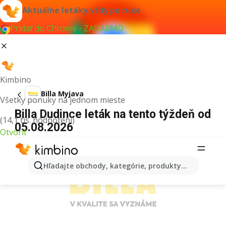
Aktuálne letáky vždy po ruke
Pridať do Chrome - ZADARMO
Kimbino
Billa Myjava
Všetky ponuky na jednom mieste
Billa Dudince leták na tento týždeň od
(14,1 tis. hodnotení)
05.08.2026
Otvoriť
REKLAMA
Hľadajte obchody, kategórie, produkty...