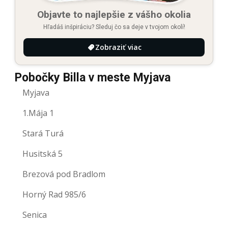
Objavte to najlepšie z vášho okolia
Hľadáš inšpiráciu? Sleduj čo sa deje v tvojom okolí!
Zobraziť viac
Pobočky Billa v meste Myjava
Myjava
1.Mája 1
Stará Turá
Husitská 5
Brezová pod Bradlom
Horný Rad 985/6
Senica