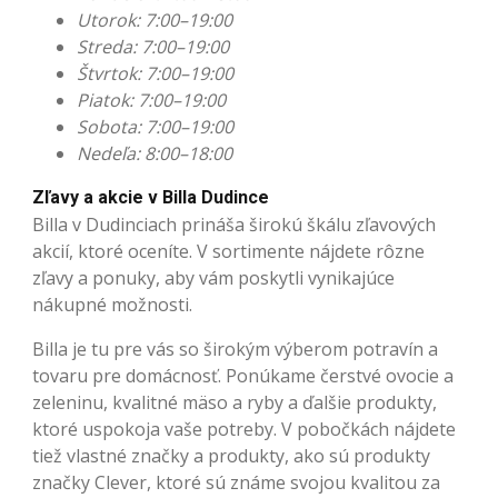
Utorok: 7:00–19:00
Streda: 7:00–19:00
Štvrtok: 7:00–19:00
Piatok: 7:00–19:00
Sobota: 7:00–19:00
Nedeľa: 8:00–18:00
Zľavy a akcie v Billa Dudince
Billa v Dudinciach prináša širokú škálu zľavových
akcií, ktoré oceníte. V sortimente nájdete rôzne
zľavy a ponuky, aby vám poskytli vynikajúce
nákupné možnosti.
Billa je tu pre vás so širokým výberom potravín a
tovaru pre domácnosť. Ponúkame čerstvé ovocie a
zeleninu, kvalitné mäso a ryby a ďalšie produkty,
ktoré uspokoja vaše potreby. V pobočkách nájdete
tiež vlastné značky a produkty, ako sú produkty
značky Clever, ktoré sú známe svojou kvalitou za