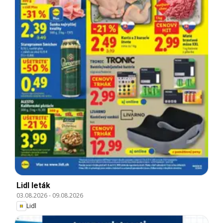
Lidl leták
03.08.2026
-
09.08.2026
Lidl