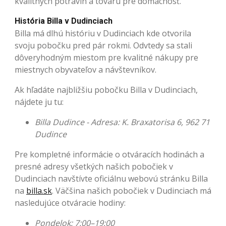
kvalitných potravín a tovaru pre domácnosť.
História Billa v Dudinciach
Billa má dlhú históriu v Dudinciach kde otvorila
svoju pobočku pred pár rokmi. Odvtedy sa stali
dôveryhodným miestom pre kvalitné nákupy pre
miestnych obyvateľov a návštevníkov.
Ak hľadáte najbližšiu pobočku Billa v Dudinciach,
nájdete ju tu:
Billa Dudince - Adresa: K. Braxatorisa 6, 962 71
Dudince
Pre kompletné informácie o otváracích hodinách a
presné adresy všetkých našich pobočiek v
Dudinciach navštívte oficiálnu webovú stránku Billa
na
billa.sk
. Väčšina našich pobočiek v Dudinciach má
nasledujúce otváracie hodiny:
Pondelok: 7:00–19:00