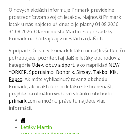
O nových akciách informuje Primark pravidelne
prostredníctvom svojich letákov. Najnovší Primark
leták u nás nájdete už dnes a je platný 01.08.2026 -
31.08.2026. Okrem mesta Martin, sa prevádzky
Primark nachádzajú aj v mestách a ďalších.
V prípade, že ste v Primark letáku nenašli všetko, čo
potrebujete, pozrite si aj ďalšie letáky obchodov z
kategórie
Odev, obuv a šport
, ako napríklad
NEW
YORKER
,
Sportisimo
,
Bonprix
,
Sinsay
,
Takko
,
Kik
,
Pepco
. Ak máte vyhliadnutý tovar z obchodu
Primark, ale v aktuálnom letáku ste ho nenašli,
prejdite na oficiálnu webovú stránku obchodu
primark.com
a možno práve tu nájdete viac
informácií.
Letáky Martin