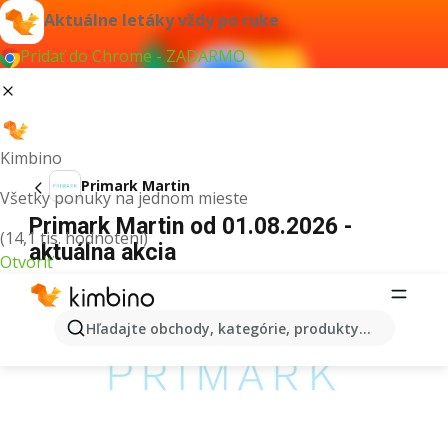
Aktuálne letáky vždy po ruke
Pridať do Chrome - ZADARMO
Kimbino
Primark Martin
Všetky ponuky na jednom mieste
Primark Martin od 01.08.2026 -
(14,1 tis. hodnotení)
aktuálna akcia
Otvoriť
REKLAMA
Hľadajte obchody, kategórie, produkty...