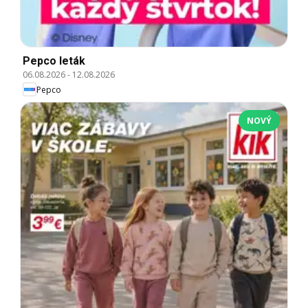
Pepco leták
06.08.2026
-
12.08.2026
Pepco
NOVÝ