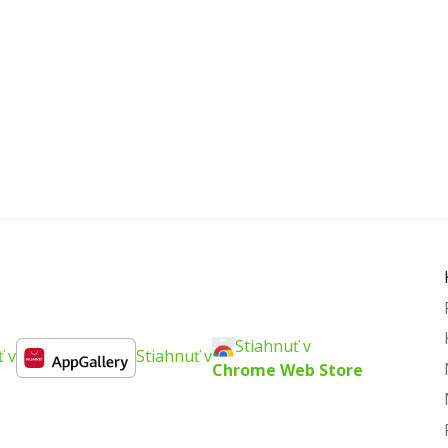
Stiahnuť v
ť v
Stiahnuť v
Chrome Web Store