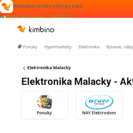
Aktuálne letáky vždy po ruke
Pridať do Chrome - ZADARMO
Ponuky
Hypermarkety
Elektronika
Bývanie, náby
Elektronika Malacky
Elektronika Malacky - Ak
Ponuky
NAY Elektrodom