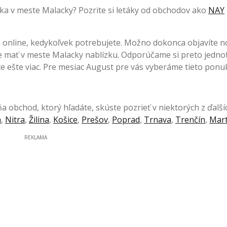
ka v meste Malacky? Pozrite si letáky od obchodov ako
NAY
 online, kedykoľvek potrebujete. Možno dokonca objavíte 
te mať v meste Malacky nablízku. Odporúčame si preto jednot
 ešte viac. Pre mesiac August pre vás vyberáme tieto ponu
 obchod, ktorý hľadáte, skúste pozrieť v niektorých z ďalší
a
,
Nitra
,
Žilina
,
Košice
,
Prešov
,
Poprad
,
Trnava
,
Trenčín
,
Mart
REKLAMA