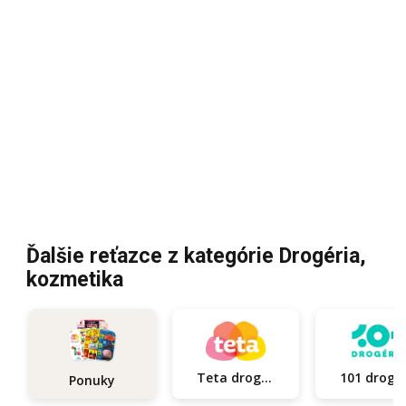
Ďalšie reťazce z kategórie Drogéria,
kozmetika
Teta drogerie
101
Ponuky