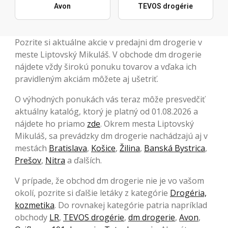
Avon
TEVOS drogérie
Pozrite si aktuálne akcie v predajni dm drogerie v
meste Liptovský Mikuláš. V obchode dm drogerie
nájdete vždy širokú ponuku tovarov a vďaka ich
pravidleným akciám môžete aj ušetriť.
O výhodných ponukách vás teraz môže presvedčiť
aktuálny katalóg, ktorý je platný od 01.08.2026 a
nájdete ho priamo
zde
. Okrem mesta Liptovský
Mikuláš, sa prevádzky dm drogerie nachádzajú aj v
mestách
Bratislava
,
Košice
,
Žilina
,
Banská Bystrica
,
Prešov
,
Nitra
a ďalších.
V prípade, že obchod dm drogerie nie je vo vašom
okolí, pozrite si ďalšie letáky z kategórie
Drogéria,
kozmetika
. Do rovnakej kategórie patria napríklad
obchody
LR
,
TEVOS drogérie
,
dm drogerie
,
Avon
,