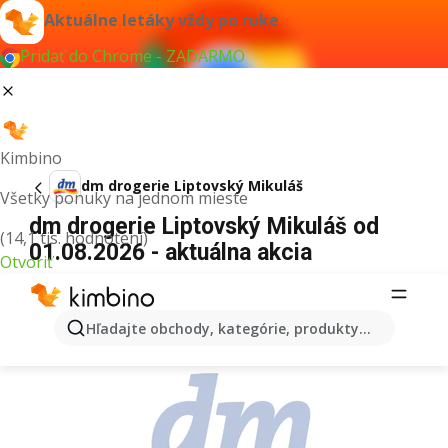
Aktuálne letáky vždy po ruke
Pridať do Chrome - ZADARMO
Kimbino
dm drogerie Liptovský Mikuláš
Všetky ponuky na jednom mieste
dm drogerie Liptovský Mikuláš od
(14,1 tis. hodnotení)
01.08.2026 - aktuálna akcia
Otvoriť
REKLAMA
Hľadajte obchody, kategórie, produkty...