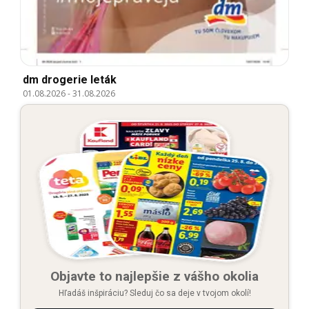
dm drogerie leták
01.08.2026
-
31.08.2026
Objavte to najlepšie z vášho okolia
Hľadáš inšpiráciu? Sleduj čo sa deje v tvojom okolí!