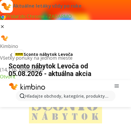
Aktuálne letáky vždy po ruke
Pridať do Chrome - ZADARMO
Kimbino
Sconto nábytok Levoča
Všetky ponuky na jednom mieste
Sconto nábytok Levoča od
(14,1 tis. hodnotení)
05.08.2026 - aktuálna akcia
Otvoriť
REKLAMA
Hľadajte obchody, kategórie, produkty...