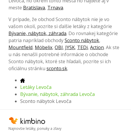
Levoča, no okrem tohto mesta ho nájdete aj v
meste
Bratislava
,
Trnava
.
V prípade, že obchod Sconto nábytok nie je vo
vašom okolí, pozrite si ďalšie letáky z kategórie
Bývanie, nábytok, záhrada
. Do rovnakej kategórie
patria napríklad obchody
Sconto nábytok
,
Mountfield
,
Möbelix
,
OBI
,
JYSK
,
TEDi
,
Action
. Ak ste
u nás nenašli potrebné informácie o obchode
Sconto nábytok, ktoré ste hľadali, pozrite si ich
oficiálnu stránku
sconto.sk
.
Letáky Levoča
Bývanie, nábytok, záhrada Levoča
Sconto nábytok Levoča
Najnovšie letáky, ponuky a zľavy