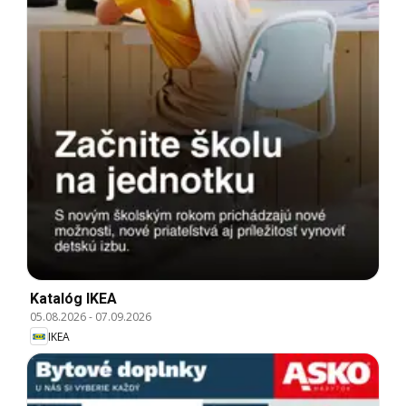
Katalóg IKEA
05.08.2026
-
07.09.2026
IKEA