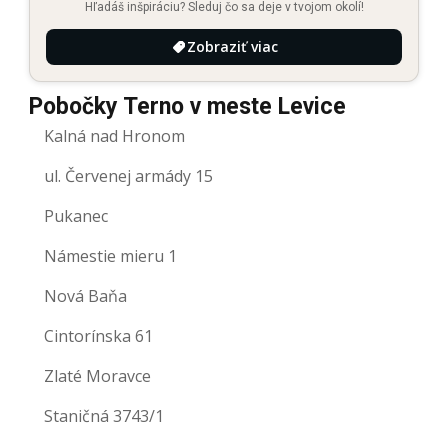
Hľadáš inšpiráciu? Sleduj čo sa deje v tvojom okolí!
Zobraziť viac
Pobočky Terno v meste Levice
Kalná nad Hronom
ul. Červenej armády 15
Pukanec
Námestie mieru 1
Nová Baňa
Cintorínska 61
Zlaté Moravce
Staničná 3743/1