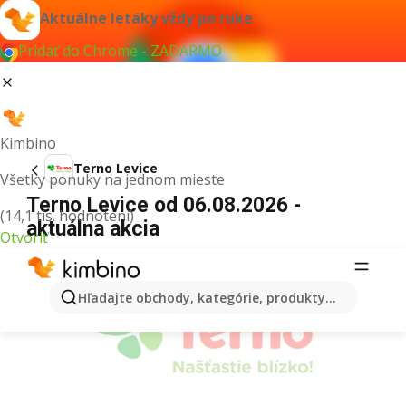
Aktuálne letáky vždy po ruke
Pridať do Chrome - ZADARMO
Kimbino
Terno Levice
Všetky ponuky na jednom mieste
Terno Levice od 06.08.2026 -
(14,1 tis. hodnotení)
aktuálna akcia
Otvoriť
REKLAMA
Hľadajte obchody, kategórie, produkty...