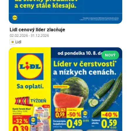
Lidl cenový líder zlacňuje
02.02.2026
-
31.12.2026
Lidl
NOVÝ