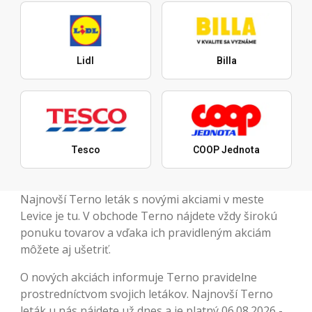
Lidl
Billa
Tesco
COOP Jednota
Najnovší Terno leták s novými akciami v meste
Levice je tu. V obchode Terno nájdete vždy širokú
ponuku tovarov a vďaka ich pravidleným akciám
môžete aj ušetriť.
O nových akciách informuje Terno pravidelne
prostredníctvom svojich letákov. Najnovší Terno
leták u nás nájdete už dnes a je platný 06.08.2026 -