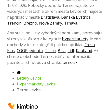
12.08.2026. Pobočky obchodu Terno nájdete vo
viacerých mestách a okrem mesta Levice ich nájdete
napríklad v meste
Bratislava
,
Banská Bystrica
,
Trenčín
,
Brezno
,
Nové Zámky
,
Trnava
.
Aby ste si boli istý výhodnými ponukami, porovnajte
si ceny v letákoch z kategórie
Hypermarkety
. Medzi
obchody v tejto kategórii patria napríklad
Fresh
,
Klas
,
COOP Jednota
,
Tesco
,
Billa
,
Lidl
,
Kaufland
. Ak
chcete o obchode Terno zistiť viac informácií,
pozrite si ich webovú stránku
terno.sk
.
Letáky Levice
Hypermarkety Levice
Terno Levice