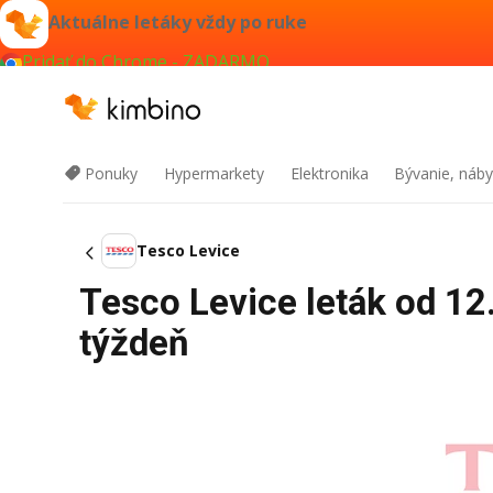
Aktuálne letáky vždy po ruke
Pridať do Chrome - ZADARMO
Ponuky
Hypermarkety
Elektronika
Bývanie, náby
Tesco Levice
Tesco Levice leták od 12
týždeň