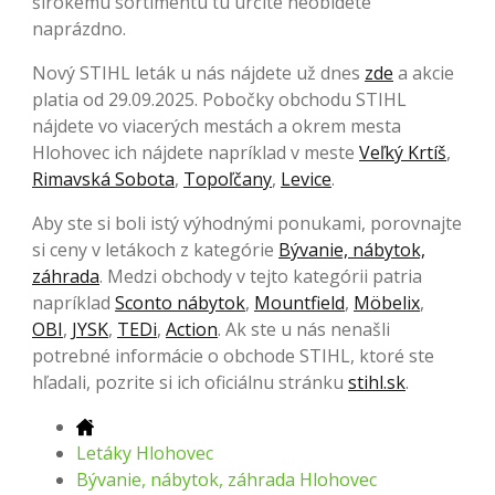
širokému sortimentu tu určite neobídete
naprázdno.
Nový STIHL leták u nás nájdete už dnes
zde
a akcie
platia od 29.09.2025. Pobočky obchodu STIHL
nájdete vo viacerých mestách a okrem mesta
Hlohovec ich nájdete napríklad v meste
Veľký Krtíš
,
Rimavská Sobota
,
Topoľčany
,
Levice
.
Aby ste si boli istý výhodnými ponukami, porovnajte
si ceny v letákoch z kategórie
Bývanie, nábytok,
záhrada
. Medzi obchody v tejto kategórii patria
napríklad
Sconto nábytok
,
Mountfield
,
Möbelix
,
OBI
,
JYSK
,
TEDi
,
Action
. Ak ste u nás nenašli
potrebné informácie o obchode STIHL, ktoré ste
hľadali, pozrite si ich oficiálnu stránku
stihl.sk
.
Letáky Hlohovec
Bývanie, nábytok, záhrada Hlohovec