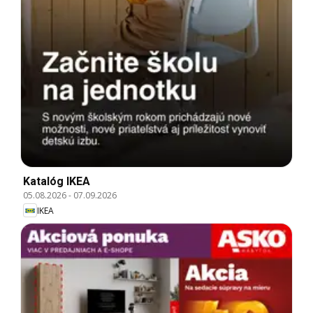
Katalóg IKEA
05.08.2026
-
07.09.2026
IKEA