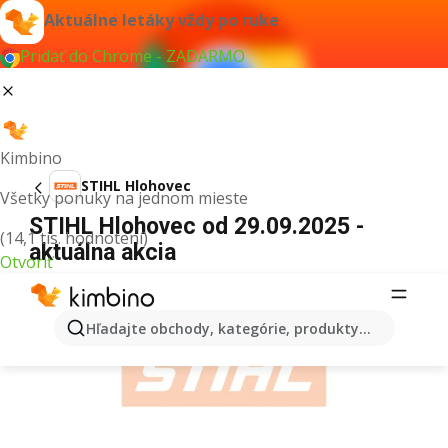
Aktuálne letáky vždy po ruke
Pridať do Chrome - ZADARMO
Kimbino
STIHL Hlohovec
Všetky ponuky na jednom mieste
STIHL Hlohovec od 29.09.2025 -
(14,1 tis. hodnotení)
aktuálna akcia
Otvoriť
REKLAMA
Hľadajte obchody, kategórie, produkty...