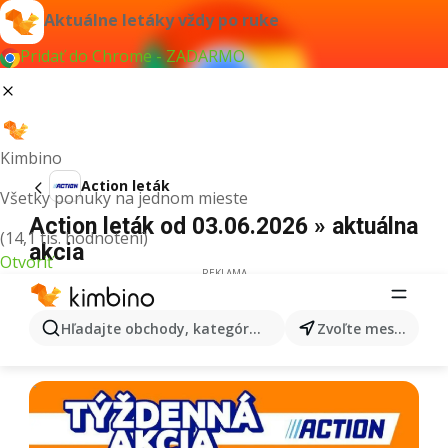
Aktuálne letáky vždy po ruke
Pridať do Chrome - ZADARMO
Kimbino
Action leták
Všetky ponuky na jednom mieste
Action leták od 03.06.2026 » aktuálna
(14,1 tis. hodnotení)
akcia
Otvoriť
REKLAMA
Hľadajte obchody, kategórie, produkty...
Zvoľte mesto