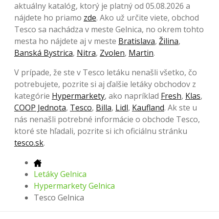
aktuálny katalóg, ktorý je platný od 05.08.2026 a
nájdete ho priamo
zde
. Ako už určite viete, obchod
Tesco sa nachádza v meste Gelnica, no okrem tohto
mesta ho nájdete aj v meste
Bratislava
,
Žilina
,
Banská Bystrica
,
Nitra
,
Zvolen
,
Martin
.
V prípade, že ste v Tesco letáku nenašli všetko, čo
potrebujete, pozrite si aj ďalšie letáky obchodov z
kategórie
Hypermarkety
, ako napríklad
Fresh
,
Klas
,
COOP Jednota
,
Tesco
,
Billa
,
Lidl
,
Kaufland
. Ak ste u
nás nenašli potrebné informácie o obchode Tesco,
ktoré ste hľadali, pozrite si ich oficiálnu stránku
tesco.sk
.
Letáky Gelnica
Hypermarkety Gelnica
Tesco Gelnica