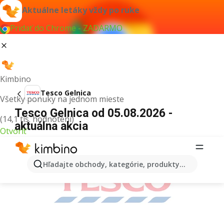
Aktuálne letáky vždy po ruke
Pridať do Chrome - ZADARMO
Kimbino
Tesco Gelnica
Všetky ponuky na jednom mieste
Tesco Gelnica od 05.08.2026 -
(14,1 tis. hodnotení)
aktuálna akcia
Otvoriť
REKLAMA
Hľadajte obchody, kategórie, produkty...