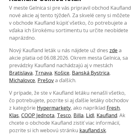
V meste Gelnica si pre vás pripravil obchod Kaufland
nové akcie aj tento týždeň. Za skvelé ceny si môžete
v obchode Kaufland kúpiť všetko, čo potrebujete a
vďaka ich širokému sortimentu tu určite neobídete
naprázdno.
Nový Kaufland leták u nás nájdete už dnes
zde
a
akcie platia od 06.08.2026. Okrem mesta Gelnica, sa
prevádzky Kaufland nachádzajú aj v mestách
Bratislava
,
Trnava
,
Košice
,
Banská Bystrica
,
Michalovce
,
Prešov
a ďalších.
V prípade, že ste v Kaufland letáku nenašli všetko,
čo potrebujete, pozrite si aj ďalšie letáky obchodov
z kategórie
Hypermarkety
, ako napríklad
Fresh
,
Klas
,
COOP Jednota
,
Tesco
,
Billa
,
Lidl
,
Kaufland
. Ak
chcete o obchode Kaufland zistiť viac informácií,
pozrite si ich webovú stránku
kaufland.sk
.