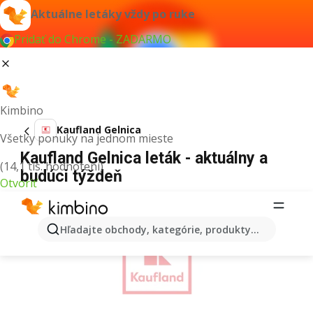
Aktuálne letáky vždy po ruke
Pridať do Chrome - ZADARMO
Kimbino
Kaufland Gelnica
Všetky ponuky na jednom mieste
Kaufland Gelnica leták - aktuálny a
(14,1 tis. hodnotení)
budúci týždeň
Otvoriť
REKLAMA
Hľadajte obchody, kategórie, produkty...