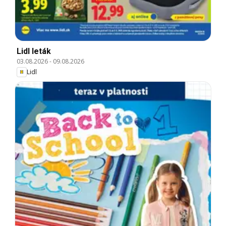
Lidl leták
03.08.2026
-
09.08.2026
Lidl