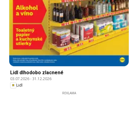
Lidl dlhodobo zlacnené
03.07.2026
-
31.12.2026
Lidl
REKLAMA