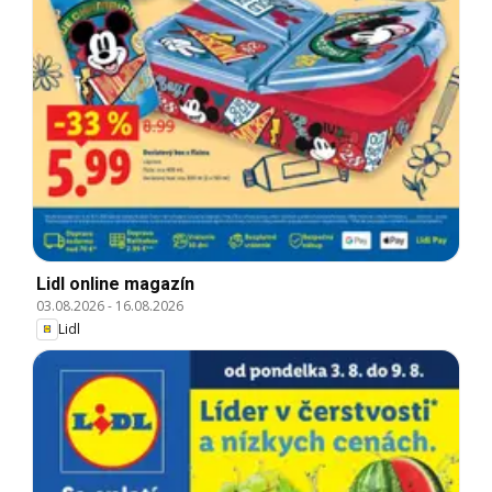
Lidl online magazín
03.08.2026
-
16.08.2026
Lidl