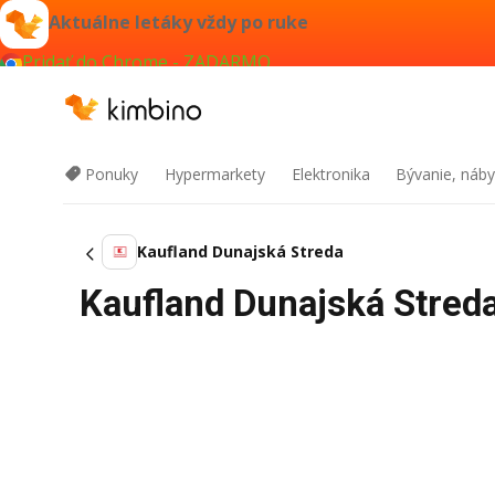
Aktuálne letáky vždy po ruke
Pridať do Chrome - ZADARMO
Ponuky
Hypermarkety
Elektronika
Bývanie, náby
Kaufland Dunajská Streda
Kaufland Dunajská Streda