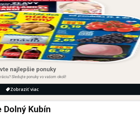
vte najlepšie ponuky
iráciu? Sledujte ponuky vo vašom okolí!
Zobraziť viac
 Dolný Kubín