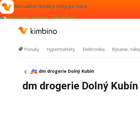
Aktuálne letáky vždy po ruke
Pridať do Chrome - ZADARMO
Ponuky
Hypermarkety
Elektronika
Bývanie, náby
dm drogerie Dolný Kubín
dm drogerie Dolný Kubín 