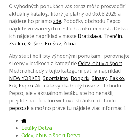
O výhodných ponukách vás teraz môže presvedčiť
aktuálny katalóg, ktorý je platný od 06.08.2026 a
nájdete ho priamo
zde
. Pobočky obchodu Pepco
nájdete vo viacerých mestách a okrem mesta Detva
ich nájdete napríklad v meste
Bratislava
,
Trenčín
,
Zvolen
,
Košice
,
Prešov
,
Žilina
.
Aby ste si boli istý výhodnými ponukami, porovnajte
si ceny v letákoch z kategórie
Odev, obuv a šport
.
Medzi obchody v tejto kategórii patria napríklad
NEW YORKER
,
Sportisimo
,
Bonprix
,
Sinsay
,
Takko
,
Kik
,
Pepco
. Ak máte vyhliadnutý tovar z obchodu
Pepco, ale v aktuálnom letáku ste ho nenašli,
prejdite na oficiálnu webovú stránku obchodu
pepco.sk
a možno práve tu nájdete viac informácií.
Letáky Detva
Odev, obuv a šport Detva