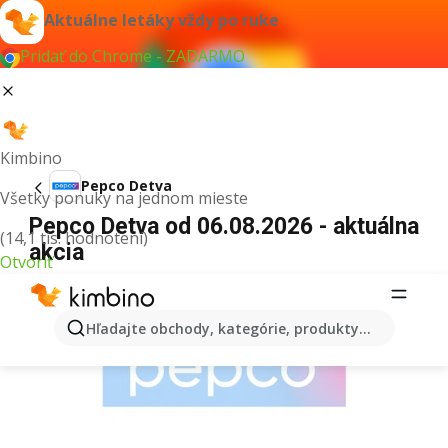
Aktuálne letáky vždy po ruke
Pridať do Chrome - ZADARMO
Kimbino
Pepco Detva
Všetky ponuky na jednom mieste
Pepco Detva od 06.08.2026 - aktuálna
(14,1 tis. hodnotení)
akcia
Otvoriť
REKLAMA
Hľadajte obchody, kategórie, produkty...