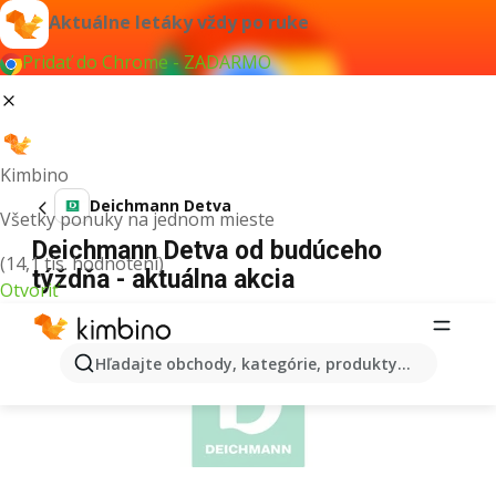
Aktuálne letáky vždy po ruke
Pridať do Chrome - ZADARMO
Kimbino
Deichmann Detva
Všetky ponuky na jednom mieste
Deichmann Detva od budúceho
(14,1 tis. hodnotení)
týždňa - aktuálna akcia
Otvoriť
REKLAMA
Hľadajte obchody, kategórie, produkty...