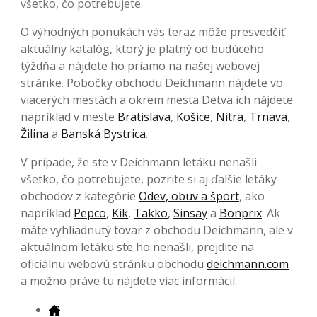
všetko, čo potrebujete.
O výhodných ponukách vás teraz môže presvedčiť
aktuálny katalóg, ktorý je platný od budúceho
týždňa a nájdete ho priamo na našej webovej
stránke. Pobočky obchodu Deichmann nájdete vo
viacerých mestách a okrem mesta Detva ich nájdete
napríklad v meste
Bratislava
,
Košice
,
Nitra
,
Trnava
,
Žilina
a
Banská Bystrica
.
V prípade, že ste v Deichmann letáku nenašli
všetko, čo potrebujete, pozrite si aj ďalšie letáky
obchodov z kategórie
Odev, obuv a šport
, ako
napríklad
Pepco
,
Kik
,
Takko
,
Sinsay
a
Bonprix
. Ak
máte vyhliadnutý tovar z obchodu Deichmann, ale v
aktuálnom letáku ste ho nenašli, prejdite na
oficiálnu webovú stránku obchodu
deichmann.com
a možno práve tu nájdete viac informácií.