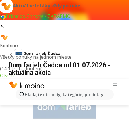
Aktuálne letáky vždy po ruke
Pridať do Chrome - ZADARMO
Kimbino
Dom farieb Čadca
Všetky ponuky na jednom mieste
Dom farieb Čadca od 01.07.2026 -
(14,1 tis. hodnotení)
aktuálna akcia
Otvoriť
REKLAMA
Hľadajte obchody, kategórie, produkty...