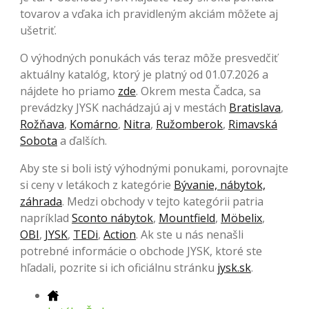
tovarov a vďaka ich pravidleným akciám môžete aj
ušetriť.
O výhodných ponukách vás teraz môže presvedčiť
aktuálny katalóg, ktorý je platný od 01.07.2026 a
nájdete ho priamo
zde
. Okrem mesta Čadca, sa
prevádzky JYSK nachádzajú aj v mestách
Bratislava
,
Rožňava
,
Komárno
,
Nitra
,
Ružomberok
,
Rimavská
Sobota
a ďalších.
Aby ste si boli istý výhodnými ponukami, porovnajte
si ceny v letákoch z kategórie
Bývanie, nábytok,
záhrada
. Medzi obchody v tejto kategórii patria
napríklad
Sconto nábytok
,
Mountfield
,
Möbelix
,
OBI
,
JYSK
,
TEDi
,
Action
. Ak ste u nás nenašli
potrebné informácie o obchode JYSK, ktoré ste
hľadali, pozrite si ich oficiálnu stránku
jysk.sk
.