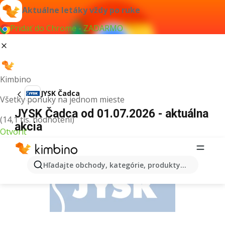
Aktuálne letáky vždy po ruke
Pridať do Chrome - ZADARMO
Kimbino
JYSK Čadca
Všetky ponuky na jednom mieste
JYSK Čadca od 01.07.2026 - aktuálna
(14,1 tis. hodnotení)
akcia
Otvoriť
REKLAMA
Hľadajte obchody, kategórie, produkty...