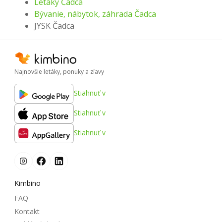
Letáky Čadca
Bývanie, nábytok, záhrada Čadca
JYSK Čadca
Najnovšie letáky, ponuky a zľavy
Stiahnuť v
Stiahnuť v
Stiahnuť v
Kimbino
FAQ
Kontakt