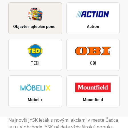
Objavte najlepšie ponuky
Action
TEDi
OBI
Möbelix
Mountfield
Najnovší JYSK leták s novými akciami v meste Čadca
je tu. V obchode JYSK nájdete vždy širokú ponuku