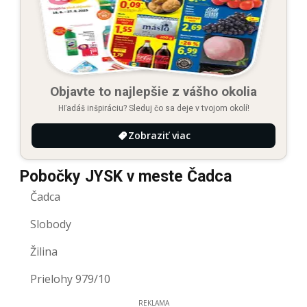
Objavte to najlepšie z vášho okolia
Hľadáš inšpiráciu? Sleduj čo sa deje v tvojom okolí!
Zobraziť viac
Pobočky JYSK v meste Čadca
Čadca
Slobody
Žilina
Prielohy 979/10
REKLAMA