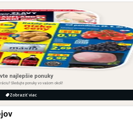
vte najlepšie ponuky
iráciu? Sledujte ponuky vo vašom okolí!
Zobraziť viac
jov