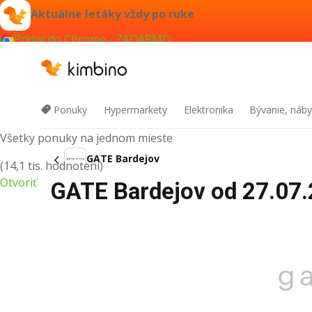
Aktuálne letáky vždy po ruke
Pridať do Chrome - ZADARMO
Kimbino
Ponuky
Hypermarkety
Elektronika
Bývanie, náby
Všetky ponuky na jednom mieste
GATE Bardejov
(14,1 tis. hodnotení)
Otvoriť
GATE Bardejov od 27.07.2