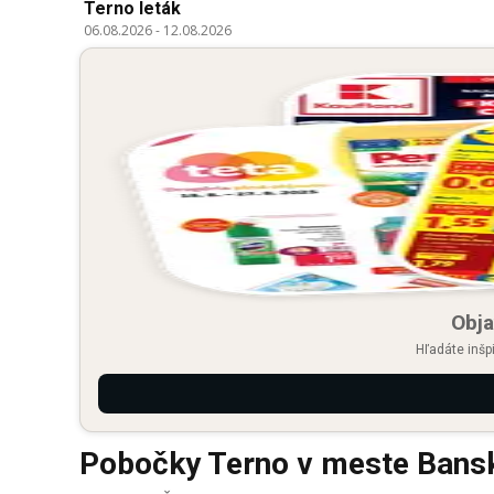
Terno leták
06.08.2026
-
12.08.2026
Obja
Hľadáte inšp
Pobočky Terno v meste Bansk