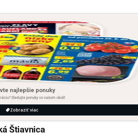
vte najlepšie ponuky
iráciu? Sledujte ponuky vo vašom okolí!
Zobraziť viac
á Štiavnica