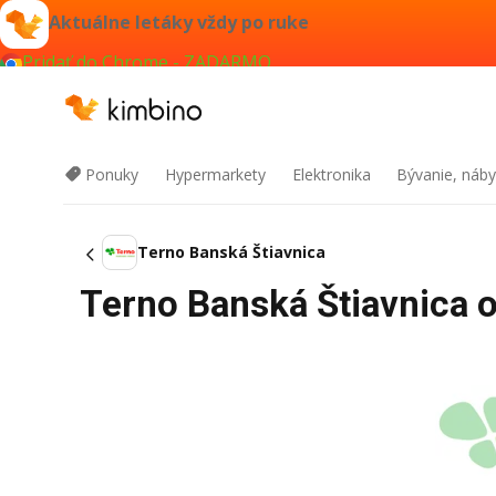
Aktuálne letáky vždy po ruke
Pridať do Chrome - ZADARMO
Ponuky
Hypermarkety
Elektronika
Bývanie, náby
Terno Banská Štiavnica
Terno Banská Štiavnica o