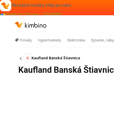
Aktuálne letáky vždy po ruke
Pridať do Chrome - ZADARMO
Ponuky
Hypermarkety
Elektronika
Bývanie, náby
Kaufland Banská Štiavnica
Kaufland Banská Štiavnic