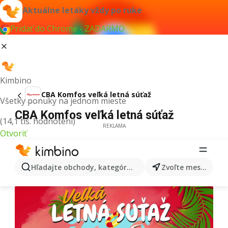
Aktuálne letáky vždy po ruke
Pridať do Chrome - ZADARMO
Kimbino
CBA Komfos veľká letná súťaž
Všetky ponuky na jednom mieste
CBA Komfos veľká letná súťaž
(14,1 tis. hodnotení)
REKLAMA
Otvoriť
Hľadajte obchody, kategórie, produkty...
Zvoľte mesto