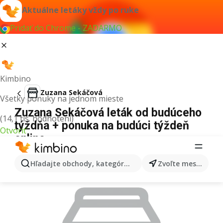
Aktuálne letáky vždy po ruke
Pridať do Chrome - ZADARMO
Kimbino
Zuzana Sekáčová
Všetky ponuky na jednom mieste
Zuzana Sekáčová leták od budúceho
(14,1 tis. hodnotení)
týždňa + ponuka na budúci týždeň
Otvoriť
online
REKLAMA
Hľadajte obchody, kategórie, produkty...
Zvoľte mesto