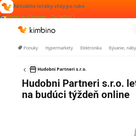
Aktuálne letáky vždy po ruke
Pridať do Chrome - ZADARMO
Ponuky
Hypermarkety
Elektronika
Bývanie, náby
Hudobni Partneri s.r.o.
Hudobni Partneri s.r.o. 
na budúci týždeň online