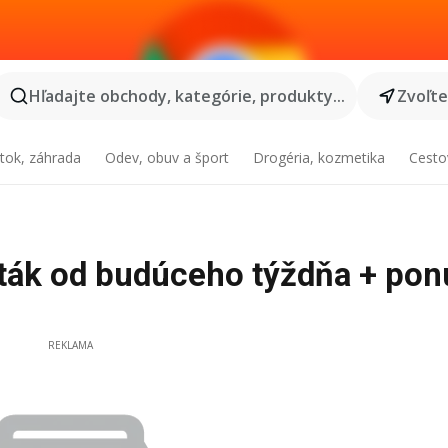
Hľadajte obchody, kategórie, produkty...
Zvoľt
tok, záhrada
Odev, obuv a šport
Drogéria, kozmetika
Cesto
leták od budúceho týždňa + po
REKLAMA