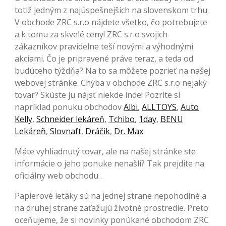
totiž jedným z najúspešnejších na slovenskom trhu.
V obchode ZRC s.r.o nájdete všetko, čo potrebujete
a k tomu za skvelé ceny! ZRC s.r.o svojich
zákazníkov pravidelne teší novými a výhodnými
akciami. Čo je pripravené práve teraz, a teda od
budúceho týždňa? Na to sa môžete pozrieť na našej
webovej stránke. Chýba v obchode ZRC s.r.o nejaký
tovar? Skúste ju nájsť niekde inde! Pozrite si
napríklad ponuku obchodov
Albi
,
ALLTOYS
,
Auto
Kelly
,
Schneider lekáreň
,
Tchibo
,
1day
,
BENU
Lekáreň
,
Slovnaft
,
Dráčik
,
Dr. Max
.
Máte vyhliadnutý tovar, ale na našej stránke ste
informácie o jeho ponuke nenašli? Tak prejdite na
oficiálny web obchodu .
Papierové letáky sú na jednej strane nepohodlné a
na druhej strane zaťažujú životné prostredie. Preto
oceňujeme, že si novinky ponúkané obchodom ZRC