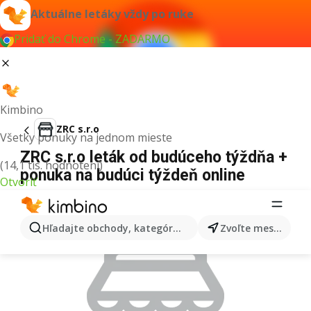
Aktuálne letáky vždy po ruke
Pridať do Chrome - ZADARMO
Kimbino
ZRC s.r.o
Všetky ponuky na jednom mieste
ZRC s.r.o leták od budúceho týždňa +
(14,1 tis. hodnotení)
ponuka na budúci týždeň online
Otvoriť
REKLAMA
Hľadajte obchody, kategórie, produkty...
Zvoľte mesto