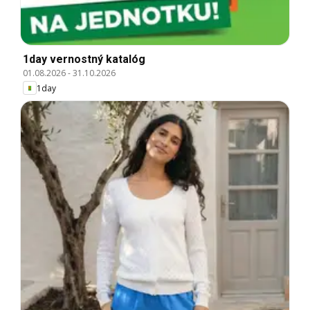
1day vernostný katalóg
01.08.2026
-
31.10.2026
1day