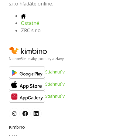
s.r.o hľadáte online.
Ostatné
ZRC s.r.o
Najnovšie letáky, ponuky a zľavy
Stiahnuť v
Stiahnuť v
Stiahnuť v
Kimbino