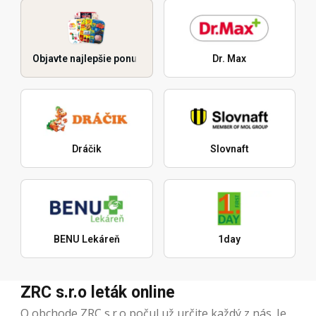
Objavte najlepšie ponuky
Dr. Max
Dráčik
Slovnaft
BENU Lekáreň
1day
ZRC s.r.o leták online
O obchode ZRC s.r.o počul už určite každý z nás. Je