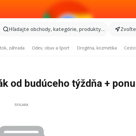
Hľadajte obchody, kategórie, produkty...
Zvoľt
tok, záhrada
Odev, obuv a šport
Drogéria, kozmetika
Cesto
leták od budúceho týždňa + pon
REKLAMA