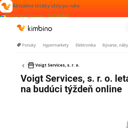
Aktuálne letáky vždy po ruke
Pridať do Chrome - ZADARMO
Ponuky
Hypermarkety
Elektronika
Bývanie, náby
Voigt Services, s. r. o.
Voigt Services, s. r. o. 
na budúci týždeň online