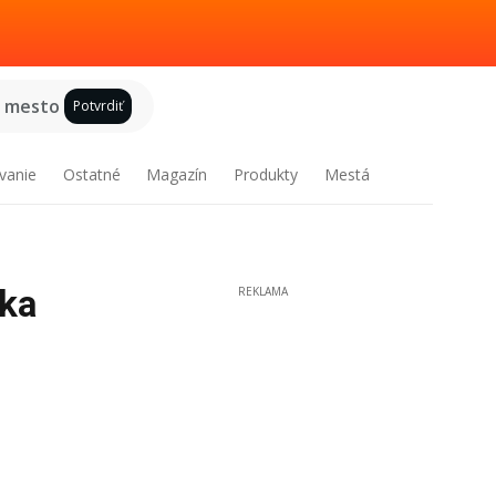
e mesto
Potvrdiť
vanie
Ostatné
Magazín
Produkty
Mestá
uka
REKLAMA