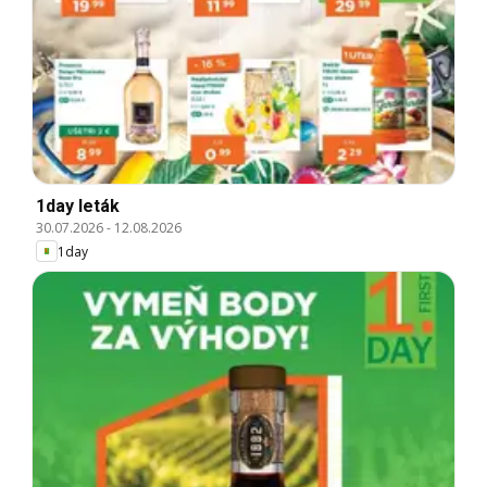
1day leták
30.07.2026
-
12.08.2026
1day