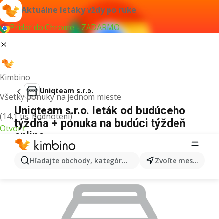
Aktuálne letáky vždy po ruke
Pridať do Chrome - ZADARMO
Kimbino
Uniqteam s.r.o.
Všetky ponuky na jednom mieste
Uniqteam s.r.o. leták od budúceho
(14,1 tis. hodnotení)
týždňa + ponuka na budúci týždeň
Otvoriť
online
REKLAMA
Hľadajte obchody, kategórie, produkty...
Zvoľte mesto