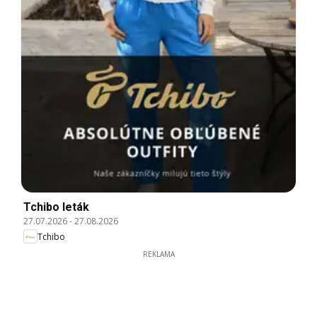
Tchibo leták
27.07.2026
-
27.08.2026
Tchibo
REKLAMA