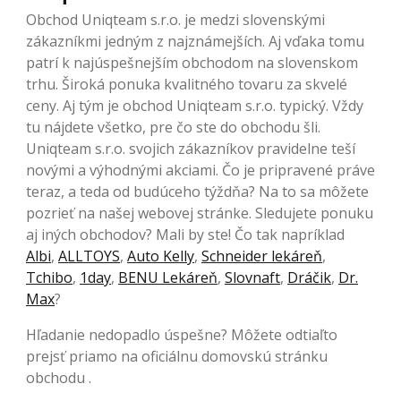
Obchod Uniqteam s.r.o. je medzi slovenskými
zákazníkmi jedným z najznámejších. Aj vďaka tomu
patrí k najúspešnejším obchodom na slovenskom
trhu. Široká ponuka kvalitného tovaru za skvelé
ceny. Aj tým je obchod Uniqteam s.r.o. typický. Vždy
tu nájdete všetko, pre čo ste do obchodu šli.
Uniqteam s.r.o. svojich zákazníkov pravidelne teší
novými a výhodnými akciami. Čo je pripravené práve
teraz, a teda od budúceho týždňa? Na to sa môžete
pozrieť na našej webovej stránke. Sledujete ponuku
aj iných obchodov? Mali by ste! Čo tak napríklad
Albi
,
ALLTOYS
,
Auto Kelly
,
Schneider lekáreň
,
Tchibo
,
1day
,
BENU Lekáreň
,
Slovnaft
,
Dráčik
,
Dr.
Max
?
Hľadanie nedopadlo úspešne? Môžete odtiaľto
prejsť priamo na oficiálnu domovskú stránku
obchodu .