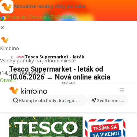
Aktuálne letáky vždy po ruke
Pridať do Chrome - ZADARMO
Kimbino
Tesco Supermarket - leták
Všetky ponuky na jednom mieste
Tesco Supermarket - leták od
(14,1 tis. hodnotení)
10.06.2026 → Nová online akcia
Otvoriť
REKLAMA
Hľadajte obchody, kategórie, produkty...
Zvoľte mesto