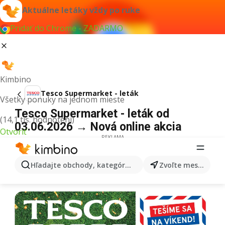
Aktuálne letáky vždy po ruke
Pridať do Chrome - ZADARMO
Kimbino
Tesco Supermarket - leták
Všetky ponuky na jednom mieste
Tesco Supermarket - leták od
(14,1 tis. hodnotení)
03.06.2026 → Nová online akcia
Otvoriť
REKLAMA
Hľadajte obchody, kategórie, produkty...
Zvoľte mesto