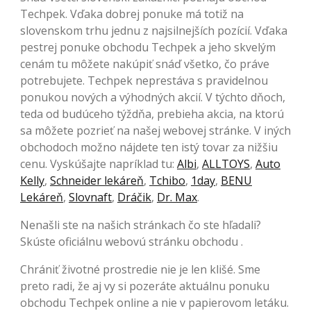
Techpek. Vďaka dobrej ponuke má totiž na
slovenskom trhu jednu z najsilnejších pozícií. Vďaka
pestrej ponuke obchodu Techpek a jeho skvelým
cenám tu môžete nakúpiť snáď všetko, čo práve
potrebujete. Techpek neprestáva s pravidelnou
ponukou nových a výhodných akcií. V týchto dňoch,
teda od budúceho týždňa, prebieha akcia, na ktorú
sa môžete pozrieť na našej webovej stránke. V iných
obchodoch možno nájdete ten istý tovar za nižšiu
cenu. Vyskúšajte napríklad tu:
Albi
,
ALLTOYS
,
Auto
Kelly
,
Schneider lekáreň
,
Tchibo
,
1day
,
BENU
Lekáreň
,
Slovnaft
,
Dráčik
,
Dr. Max
.
Nenašli ste na našich stránkach čo ste hľadali?
Skúste oficiálnu webovú stránku obchodu .
Chrániť životné prostredie nie je len klišé. Sme
preto radi, že aj vy si pozeráte aktuálnu ponuku
obchodu Techpek online a nie v papierovom letáku.