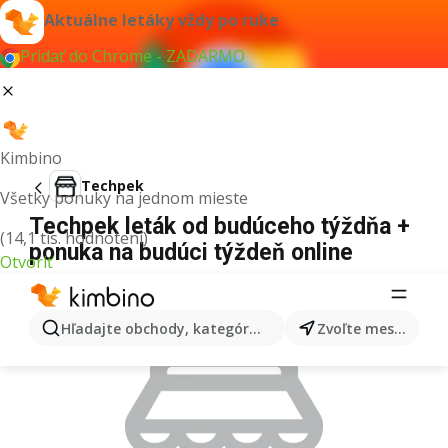
Aktuálne letáky vždy po ruke
Pridať do Chrome - ZADARMO
Kimbino
Techpek
Všetky ponuky na jednom mieste
Techpek leták od budúceho týždňa +
(14,1 tis. hodnotení)
ponuka na budúci týždeň online
Otvoriť
REKLAMA
Hľadajte obchody, kategórie, produkty...
Zvoľte mesto