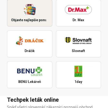
Objavte najlepšie ponuky
Dr. Max
Dráčik
Slovnaft
BENU Lekáreň
1day
Techpek leták online
Snáď všetci slovenskí zákazníci poznajú obchod