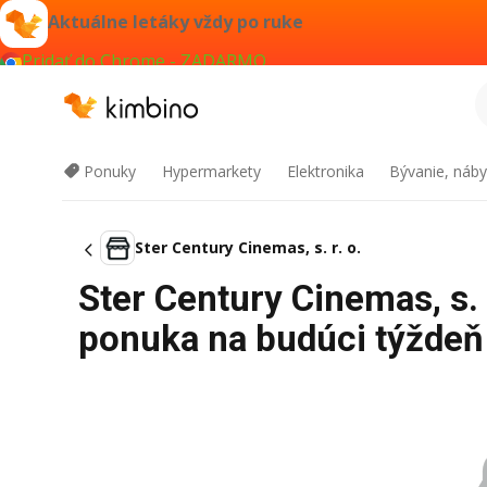
Aktuálne letáky vždy po ruke
Pridať do Chrome - ZADARMO
Ponuky
Hypermarkety
Elektronika
Bývanie, náby
Ster Century Cinemas, s. r. o.
Ster Century Cinemas, s. 
ponuka na budúci týždeň