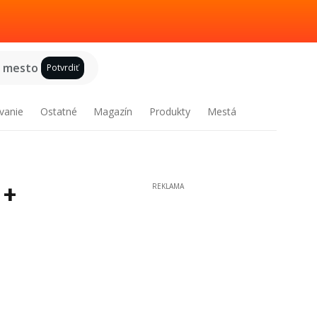
e mesto
Potvrdiť
vanie
Ostatné
Magazín
Produkty
Mestá
 +
REKLAMA