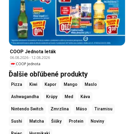
COOP Jednota leták
06.08.2026
-
12.08.2026
COOP Jednota
Ďalšie obľúbené produkty
Pizza
Kiwi
Kapor
Mango
Maslo
Ashwagandha
Krúpy
Med
Káva
Nintendo Switch
Zmrzlina
Mäso
Tiramisu
Sushi
Matcha
Šišky
Protein
Noviny
Rajec
Hurmikaki