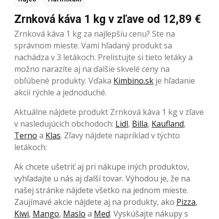
Zrnková káva 1 kg v zľave od 12,89 €
Zrnková káva 1 kg za najlepšiu cenu? Ste na
správnom mieste. Vami hľadaný produkt sa
nachádza v 3 letákoch. Prelistujte si tieto letáky a
možno narazíte aj na ďalšie skvelé ceny na
obľúbené produkty. Vďaka
Kimbino.sk
je hľadanie
akcií rýchle a jednoduché.
Aktuálne nájdete produkt Zrnková káva 1 kg v zľave
v nasledujúcich obchodoch:
Lidl
,
Billa
,
Kaufland
,
Terno
a
Klas
. Zľavy nájdete napríklad v týchto
letákoch:
Ak chcete ušetriť aj pri nákupe iných produktov,
vyhľadajte u nás aj ďalší tovar. Výhodou je, že na
našej stránke nájdete všetko na jednom mieste.
Zaujímavé akcie nájdete aj na produkty, ako
Pizza
,
Kiwi
,
Mango
,
Maslo
a
Med
. Vyskúšajte nákupy s