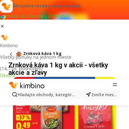
Aktuálne letáky vždy po ruke
Pridať do Chrome - ZADARMO
Kimbino
Zrnková káva 1 kg
Všetky ponuky na jednom mieste
Zrnková káva 1 kg v akcii - všetky
(14,1 tis. hodnotení)
akcie a zľavy
Otvoriť
Hľadajte obchody, kategórie, produkty...
Zvoľte mesto