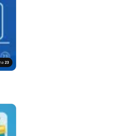
ana
23