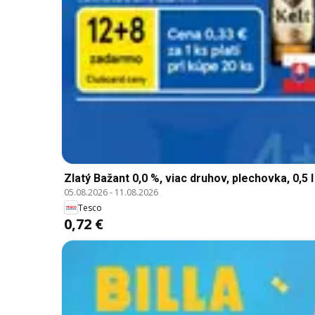
Zlatý Bažant 0,0 %, viac druhov, plechovka, 0,5 l
05.08.2026
-
11.08.2026
Tesco
0,72 €