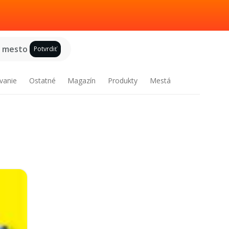
e mesto
Potvrdiť
vanie
Ostatné
Magazín
Produkty
Mestá