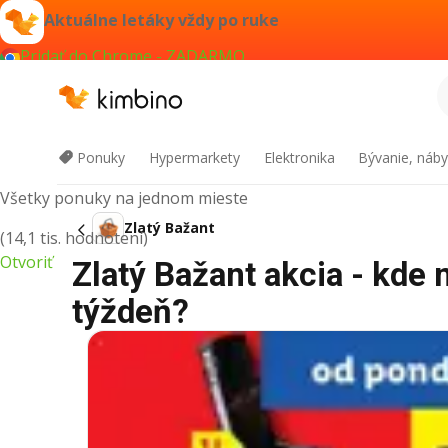
Aktuálne letáky vždy po ruke
Pridať do Chrome - ZADARMO
Kimbino
Ponuky
Hypermarkety
Elektronika
Bývanie, náby
Všetky ponuky na jednom mieste
Zlatý Bažant
(14,1 tis. hodnotení)
Otvoriť
Zlatý Bažant akcia - kde 
týždeň?