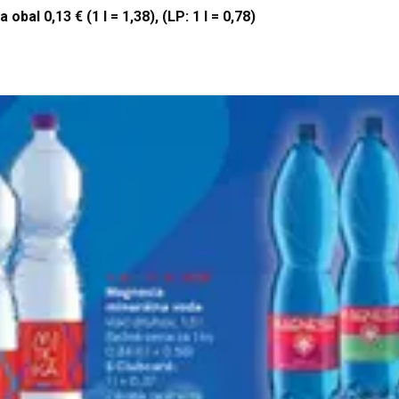
obal 0,13 € (1 l = 1,38), (LP: 1 l = 0,78)