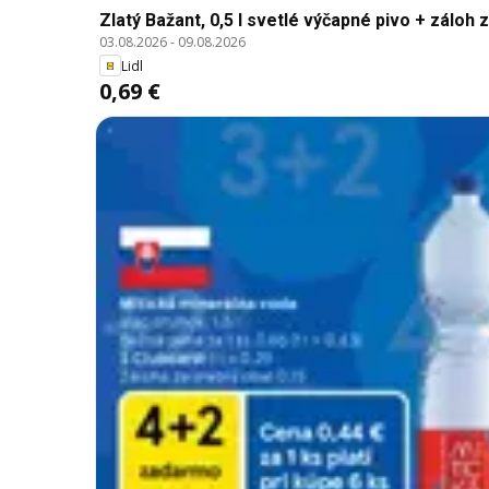
Zlatý Bažant, 0,5 l svetlé výčapné pivo + záloh za 
03.08.2026
-
09.08.2026
Lidl
0,69 €