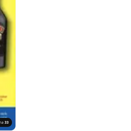
ana
33