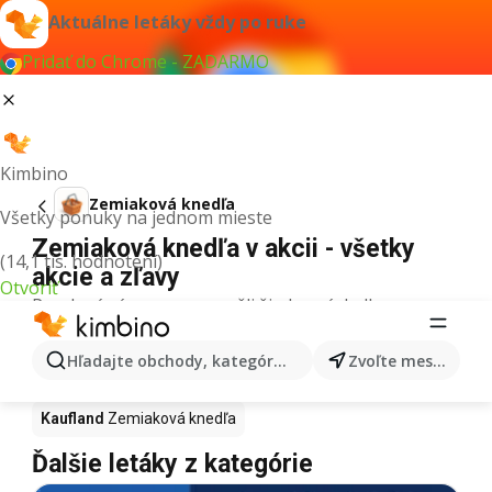
Aktuálne letáky vždy po ruke
Pridať do Chrome - ZADARMO
Kimbino
Zemiaková knedľa
Všetky ponuky na jednom mieste
Zemiaková knedľa v akcii - všetky
(14,1 tis. hodnotení)
akcie a zľavy
Otvoriť
Pre daný výraz sme nenašli žiadne výsledky.
Zemiaková knedľa v akcii - Kde kúpiť?
Hľadajte obchody, kategórie, produkty...
Zvoľte mesto
Tesco
Zemiaková knedľa
Lidl
Zemiaková knedľa
Kaufland
Zemiaková knedľa
Ďalšie letáky z kategórie