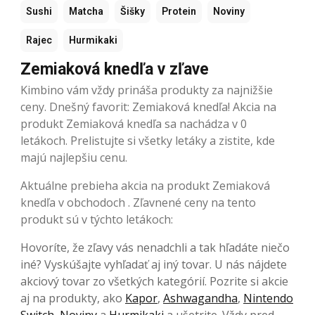
Sushi
Matcha
Šišky
Protein
Noviny
Rajec
Hurmikaki
Zemiaková knedľa v zľave
Kimbino vám vždy prináša produkty za najnižšie
ceny. Dnešný favorit: Zemiaková knedľa! Akcia na
produkt Zemiaková knedľa sa nachádza v 0
letákoch. Prelistujte si všetky letáky a zistite, kde
majú najlepšiu cenu.
Aktuálne prebieha akcia na produkt Zemiaková
knedľa v obchodoch . Zľavnené ceny na tento
produkt sú v týchto letákoch:
Hovoríte, že zľavy vás nenadchli a tak hľadáte niečo
iné? Vyskúšajte vyhľadať aj iný tovar. U nás nájdete
akciový tovar zo všetkých kategórií. Pozrite si akcie
aj na produkty, ako
Kapor
,
Ashwagandha
,
Nintendo
Switch
,
Noviny
a
Hurmikaki
a ušetrite. Vždy pred