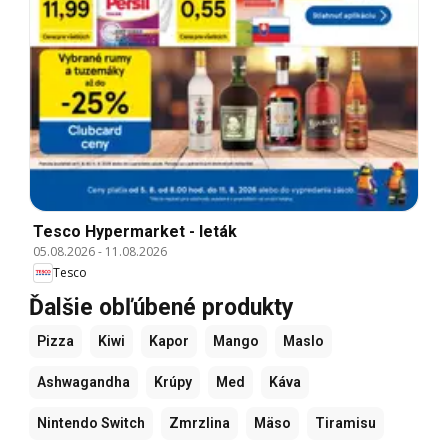
Tesco Hypermarket - leták
05.08.2026
-
11.08.2026
Tesco
Ďalšie obľúbené produkty
Pizza
Kiwi
Kapor
Mango
Maslo
Ashwagandha
Krúpy
Med
Káva
Nintendo Switch
Zmrzlina
Mäso
Tiramisu