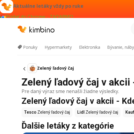
Aktuálne letáky vždy po ruke
Pridať do Chrome - ZADARMO
Ponuky
Hypermarkety
Elektronika
Bývanie, náby
Zelený ľadový čaj
Zelený ľadový čaj v akcii 
Pre daný výraz sme nenašli žiadne výsledky.
Zelený ľadový čaj v akcii - Kd
Tesco
Zelený ľadový čaj
Lidl
Zelený ľadový čaj
Kauf
Ďalšie letáky z kategórie