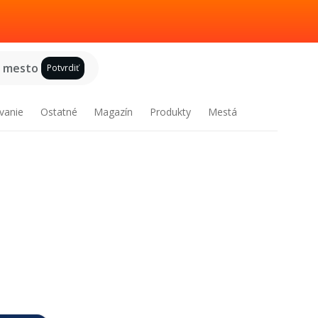
e mesto
Potvrdiť
vanie
Ostatné
Magazín
Produkty
Mestá