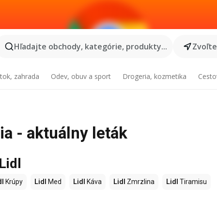
Hľadajte obchody, kategórie, produkty...
Zvoľt
tok, zahrada
Odev, obuv a sport
Drogeria, kozmetika
Cesto
a - aktuálny leták
Lidl
dl
Krúpy
Lidl
Med
Lidl
Káva
Lidl
Zmrzlina
Lidl
Tiramisu