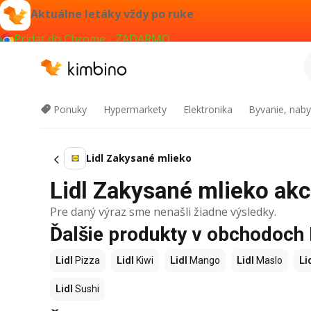
Aktuálne letáky vždy po ruke
Pridať do Chrome - ZADARMO
Ponuky
Hypermarkety
Elektronika
Byvanie, naby
Lidl Zakysané mlieko
Lidl Zakysané mlieko akci
Pre daný výraz sme nenašli žiadne výsledky.
Ďalšie produkty v obchodoch 
Lidl
Pizza
Lidl
Kiwi
Lidl
Mango
Lidl
Maslo
Li
Lidl
Sushi