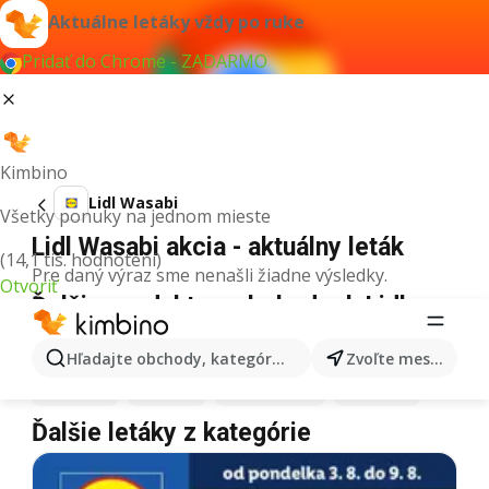
Aktuálne letáky vždy po ruke
Pridať do Chrome - ZADARMO
Kimbino
Lidl Wasabi
Všetky ponuky na jednom mieste
Lidl Wasabi akcia - aktuálny leták
(14,1 tis. hodnotení)
Pre daný výraz sme nenašli žiadne výsledky.
Otvoriť
Ďalšie produkty v obchodoch Lidl
Lidl
Pizza
Lidl
Kiwi
Lidl
Mango
Lidl
Maslo
Hľadajte obchody, kategórie, produkty...
Zvoľte mesto
Lidl
Krúpy
Lidl
Med
Lidl
Zmrzlina
Lidl
Mäso
Ďalšie letáky z kategórie