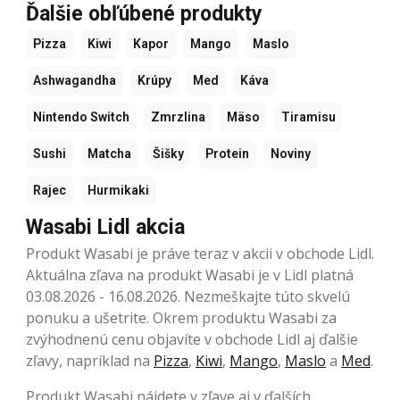
Ďalšie obľúbené produkty
Pizza
Kiwi
Kapor
Mango
Maslo
Ashwagandha
Krúpy
Med
Káva
Nintendo Switch
Zmrzlina
Mäso
Tiramisu
Sushi
Matcha
Šišky
Protein
Noviny
Rajec
Hurmikaki
Wasabi Lidl akcia
Produkt Wasabi je práve teraz v akcii v obchode Lidl.
Aktuálna zľava na produkt Wasabi je v Lidl platná
03.08.2026 - 16.08.2026. Nezmeškajte túto skvelú
ponuku a ušetrite. Okrem produktu Wasabi za
zvýhodnenú cenu objavíte v obchode Lidl aj ďalšie
zľavy, napríklad na
Pizza
,
Kiwi
,
Mango
,
Maslo
a
Med
.
Produkt Wasabi nájdete v zľave aj v ďalších