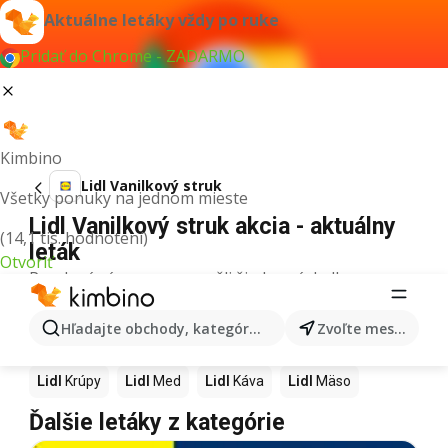
Aktuálne letáky vždy po ruke
Pridať do Chrome - ZADARMO
Kimbino
Lidl Vanilkový struk
Všetky ponuky na jednom mieste
Lidl Vanilkový struk akcia - aktuálny
(14,1 tis. hodnotení)
leták
Otvoriť
Pre daný výraz sme nenašli žiadne výsledky.
Ďalšie produkty v obchodoch Lidl
Hľadajte obchody, kategórie, produkty...
Zvoľte mesto
Lidl
Pizza
Lidl
Kiwi
Lidl
Mango
Lidl
Maslo
Lidl
Krúpy
Lidl
Med
Lidl
Káva
Lidl
Mäso
Ďalšie letáky z kategórie