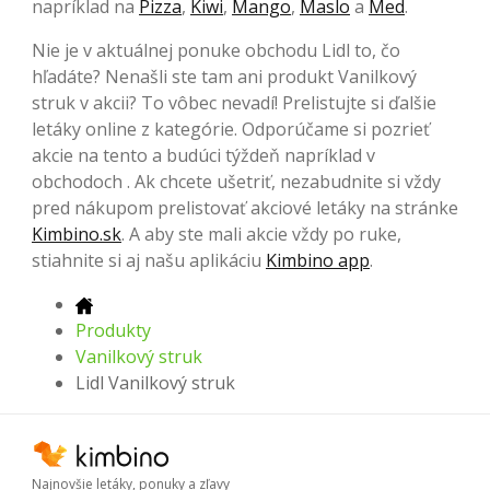
napríklad na
Pizza
,
Kiwi
,
Mango
,
Maslo
a
Med
.
Nie je v aktuálnej ponuke obchodu Lidl to, čo
hľadáte? Nenašli ste tam ani produkt Vanilkový
struk v akcii? To vôbec nevadí! Prelistujte si ďalšie
letáky online z kategórie. Odporúčame si pozrieť
akcie na tento a budúci týždeň napríklad v
obchodoch . Ak chcete ušetriť, nezabudnite si vždy
pred nákupom prelistovať akciové letáky na stránke
Kimbino.sk
. A aby ste mali akcie vždy po ruke,
stiahnite si aj našu aplikáciu
Kimbino app
.
Produkty
Vanilkový struk
Lidl Vanilkový struk
Najnovšie letáky, ponuky a zľavy