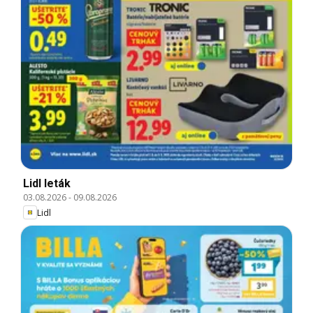
Lidl leták
03.08.2026
-
09.08.2026
Lidl