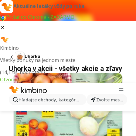
Aktuálne letáky vždy po ruke
Pridať do Chrome - ZADARMO
Kimbino
Uhorka
Všetky ponuky na jednom mieste
Uhorka v akcii - všetky akcie a zľavy
(14,1 tis. hodnotení)
Otvoriť
Hľadajte obchody, kategórie, produkty...
Zvoľte mesto