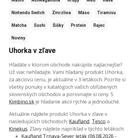
Maslo
Ashwagandha
Krúpy
Med
Káva
Nintendo Switch
Zmrzlina
Mäso
Tiramisu
Matcha
Sushi
Šišky
Protein
Rajec
Noviny
Uhorka v zľave
Hľadáte v ktorom obchode nakúpite najlacnejšie?
Už viac nehľadajte. Vami hľadaný produkt Uhorka,
za akciovú cenu, je aktuálne v 3 letákoch. Pozrite si
všetky ponuky v katalógoch vašich obľúbených
slovenských obchodov a porovnajte si ceny. S
Kimbino.sk
je hľadanie akcií rýchle a jednoduché.
Aktuálne nájdete produkt Uhorka v zľave v
nasledujúcich obchodoch:
Kaufland
,
Tesco
a
Kinekus
. Zľavy nájdete napríklad v týchto letákoch:
Kaufland Trnava-Sever leták (06.08.2026 -