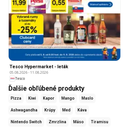
Tesco Hypermarket - leták
05.08.2026
-
11.08.2026
Tesco
Ďalšie obľúbené produkty
Pizza
Kiwi
Kapor
Mango
Maslo
Ashwagandha
Krúpy
Med
Káva
Nintendo Switch
Zmrzlina
Mäso
Tiramisu