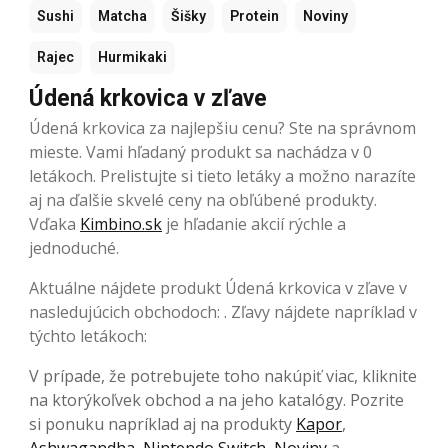
Sushi
Matcha
Šišky
Protein
Noviny
Rajec
Hurmikaki
Údená krkovica v zľave
Údená krkovica za najlepšiu cenu? Ste na správnom
mieste. Vami hľadaný produkt sa nachádza v 0
letákoch. Prelistujte si tieto letáky a možno narazíte
aj na ďalšie skvelé ceny na obľúbené produkty.
Vďaka
Kimbino.sk
je hľadanie akcií rýchle a
jednoduché.
Aktuálne nájdete produkt Údená krkovica v zľave v
nasledujúcich obchodoch: . Zľavy nájdete napríklad v
týchto letákoch:
V prípade, že potrebujete toho nakúpiť viac, kliknite
na ktorýkoľvek obchod a na jeho katalógy. Pozrite
si ponuku napríklad aj na produkty
Kapor
,
Ashwagandha
,
Nintendo Switch
,
Noviny
a