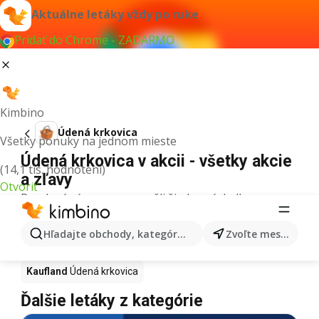
Aktuálne letáky vždy po ruke
Pridať do Chrome - ZADARMO
Kimbino
Údená krkovica
Všetky ponuky na jednom mieste
Údená krkovica v akcii - všetky akcie
(14,1 tis. hodnotení)
a zľavy
Otvoriť
Pre daný výraz sme nenašli žiadne výsledky.
Údená krkovica v akcii - Kde kúpiť?
Hľadajte obchody, kategórie, produkty...
Zvoľte mesto
Tesco
Údená krkovica
Lidl
Údená krkovica
Kaufland
Údená krkovica
Ďalšie letáky z kategórie